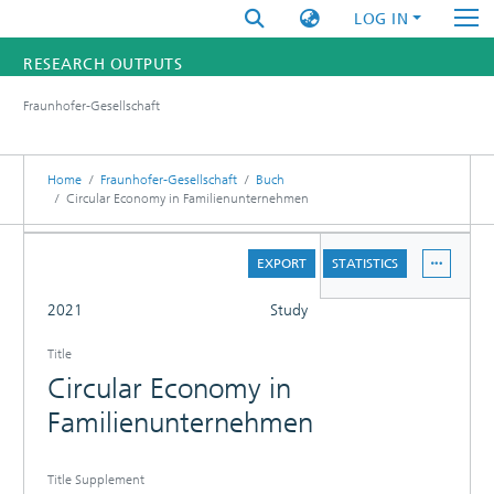
LOG IN
RESEARCH OUTPUTS
Fraunhofer-Gesellschaft
FUNDINGS & PROJECTS
RESEARCHERS
Home
Fraunhofer-Gesellschaft
Buch
Circular Economy in Familienunternehmen
INSTITUTES
DETAILS
EXPORT
STATISTICS
STATISTICS
FULL
2021
Study
Title
Circular Economy in
Familienunternehmen
Title Supplement