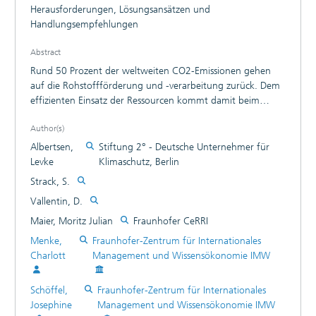
Herausforderungen, Lösungsansätzen und
Handlungsempfehlungen
Abstract
Rund 50 Prozent der weltweiten CO2-Emissionen gehen
auf die Rohstoffförderung und -verarbeitung zurück. Dem
effizienten Einsatz der Ressourcen kommt damit beim
Klimaschutz hohe Bedeutung zu. Familienunternehmen
Author(s)
sind die treibende Kraft bei der Transformation zur Circular
Economy. Die Studie wurde von Fraunhofer-Instituten
Albertsen,
Stiftung 2° - Deutsche Unternehmer für
zusammen mit der Stiftung 2° erstellt. Die Wissenschaftler
Levke
Klimaschutz, Berlin
trugen den Stand der Forschung zum Thema zusammen
Strack, S.
und werteten Erfahrungen aus der unternehmerischen
Vallentin, D.
Praxis aus. Sie führten Interviews mit knapp zwei Dutzend
Unternehmen aus der Automobil- und Baubranche, die
Maier, Moritz Julian
Fraunhofer CeRRI
zusammen für 80 Milliarden Euro Jahresumsatz stehen und
Menke,
Fraunhofer-Zentrum für Internationales
über 372.000 Mitarbeiter beschäftigen.
Charlott
Management und Wissensökonomie IMW
Schöffel,
Fraunhofer-Zentrum für Internationales
Josephine
Management und Wissensökonomie IMW