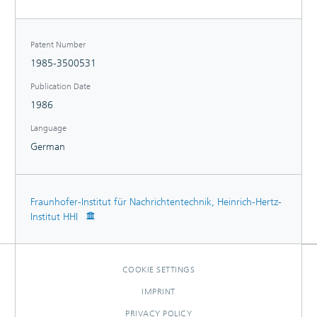
surface. There is a p+ doped area at the top electrode with
bzw. (110)-Orientierung ihre Rolle.
a n' area underneath and the bottom portion over the
bottom electrode is n+ doped. USE - Lasers, photodiodes,
Patent Number
optical waveguides. 0/5
1985-3500531
Publication Date
1986
Language
German
Fraunhofer-Institut für Nachrichtentechnik, Heinrich-Hertz-
Institut HHI
COOKIE SETTINGS
IMPRINT
PRIVACY POLICY