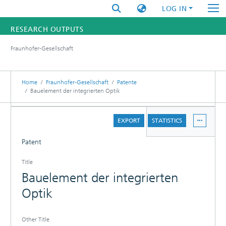
LOG IN
RESEARCH OUTPUTS
Fraunhofer-Gesellschaft
FUNDINGS & PROJECTS
RESEARCHERS
Home
Fraunhofer-Gesellschaft
Patente
Bauelement der integrierten Optik
INSTITUTES
DETAILS
EXPORT
STATISTICS
STATISTICS
Patent
Title
Bauelement der integrierten
Optik
Other Title