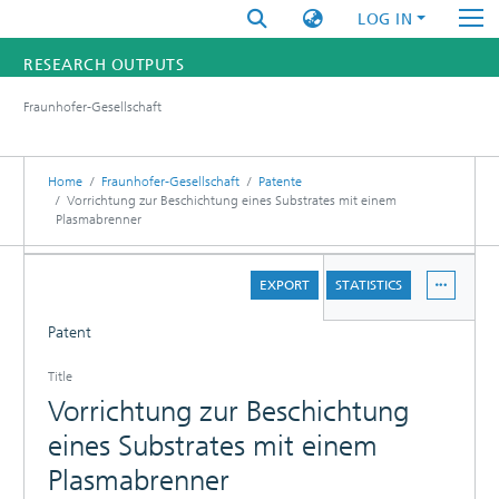
LOG IN
RESEARCH OUTPUTS
Fraunhofer-Gesellschaft
FUNDINGS & PROJECTS
RESEARCHERS
Home
Fraunhofer-Gesellschaft
Patente
Vorrichtung zur Beschichtung eines Substrates mit einem
Plasmabrenner
INSTITUTES
DETAILS
STATISTICS
EXPORT
STATISTICS
Patent
Title
Vorrichtung zur Beschichtung
eines Substrates mit einem
Plasmabrenner