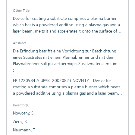
Other Title
Device for coating a substrate comprises a plasma burner
which heats a powdered additive using a plasma gas and a
laser beam, melts it and accelerates it onto the surface of
the substrate.
Abstract
Die Erfindung betrifft eine Vorrichtung zur Beschichtung
eines Substrates mit einem Plasmabrenner und mit dem
Plasmabrenner soll pulverfoermiges Zusatzmaterial mit im
Plasmabrenner erzeugten Plasmagas und einem
;
zusaetzlichen Laserstrahl erwaermt, aufgeschmolzen und in
EP 1220584 A UPAB: 20020823 NOVELTY - Device for
Richtung auf die Oberflaeche eines Substrates beschleunigt
coating a substrate comprises a plasma burner which heats
werden. Im Plasmabrenner ist eine Ringkathode oder es
a powdered additive using a plasma gas and a laser beam
sind mehrere einzelne Kathoden um eine Laengsachse
(1), melts it and accelerates it onto the surface of the
angeordnet. In einen Plasmaraum, der zwischen der einen
Inventor(s)
substrate (8). The burner contains an annular cathode or
Ringkathode oder den mehreren Kathoden und einer
several single cathodes (2') arranged about a longitudinal
Nowotny, S.
ringfoermigen Anode angeordnet ist, wird Gas zugefuehrt.
axis. Gas is fed into a plasma chamber between the
Mit der Erfindung sollen die Beschichtung mit hoeherer
Zieris, R.
cathode(s) and an annular anode (3). The laser beam is
Geschwindigkeit bzw. Auftragsrate, bei gegenueber
Naumann, T.
directed through the cathode or between cathodes and
herkoemmlichen Loesung gleicher bzw. erhoehter Qualitaet