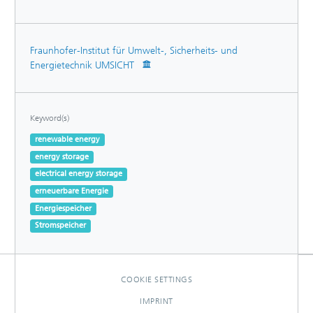
Fraunhofer-Institut für Umwelt-, Sicherheits- und
Energietechnik UMSICHT
Keyword(s)
renewable energy
energy storage
electrical energy storage
erneuerbare Energie
Energiespeicher
Stromspeicher
COOKIE SETTINGS
IMPRINT