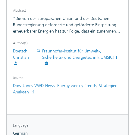
Abstract
"Die von der Europäischen Union und der Deutschen
Bundesregierung geforderte und geförderte Einspeisung
erneuerbarer Energien hat zur Folge, dass ein zunehmender
Anteil der Stromversorgung aus Erneuerbaren mit
Author(s)
schwankenden Leistungen gedeckt wird. Das derzeitige
Energieversorgungsnetz ist aber für einen vertikalen Betrieb
Doetsch,
Fraunhofer-Institut für Umwelt-,
auf Basis zentraler Großkraftwerke ausgelegt. Die
Christian
Sicherheits- und Energietechnik UMSICHT
Speicherung elektischer Energie erhält daher eine immer
größere Bedeutung. Die Sicherung der Netzstabilität, die
Erhöhung der Versorgungssicherheit, die Vermeidung eines
Journal
kostenintensiven Netzaus- und Netzneubaus sowie die
Dow-Jones-VWD-News. Energy weekly. Trends, Strategien,
effizientere Nutzung regenerativer Energien sind
Analysen
Argumente für den Einsatz dezentraler Energiespeicher im
Nieder- und Mittelspannungsnetz."
Language
German