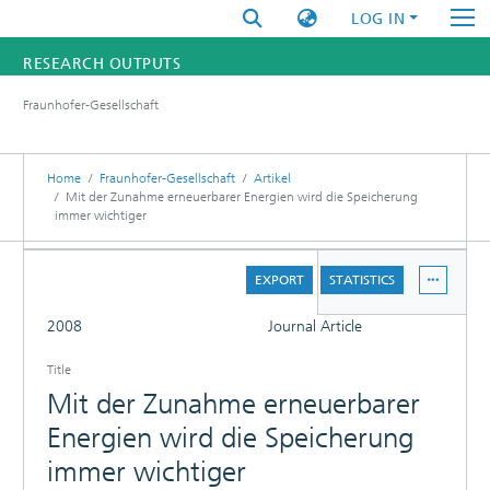
LOG IN
RESEARCH OUTPUTS
Fraunhofer-Gesellschaft
FUNDINGS & PROJECTS
RESEARCHERS
Home
Fraunhofer-Gesellschaft
Artikel
Mit der Zunahme erneuerbarer Energien wird die Speicherung
immer wichtiger
INSTITUTES
DETAILS
STATISTICS
EXPORT
STATISTICS
FULL
2008
Journal Article
Title
Mit der Zunahme erneuerbarer
Energien wird die Speicherung
immer wichtiger