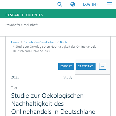
LOG IN
RESEARCH OUTPUTS
Fraunhofer-Gesellschaft
FUNDINGS & PROJECTS
RESEARCHERS
Home
Fraunhofer-Gesellschaft
Buch
Studie zur Oekologischen Nachhaltigkeit des Onlinehandels in
Deutschland (OeNo-Studie)
INSTITUTES
DETAILS
STATISTICS
EXPORT
STATISTICS
FULL
2023
Study
Title
Studie zur Oekologischen
Nachhaltigkeit des
Onlinehandels in Deutschland