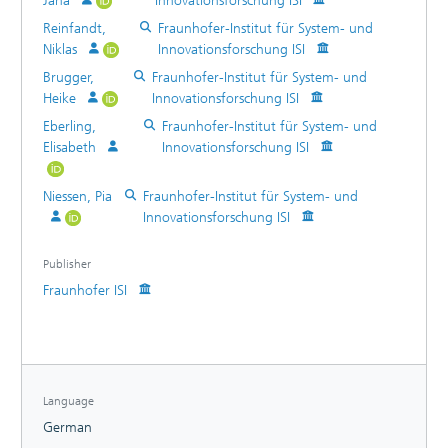
Jana
Innovationsforschung ISI
• Lieferverkehre (inklusive Rücksendungen/Retouren)
• Verpackungen (Papier, Kunststoff, Mehrweg)
Reinfandt,
Fraunhofer-Institut für System- und
• Digitale Infrastruktur (Rechenzentren, Server,
Niklas
Innovationsforschung ISI
Energiebedarf)
Brugger,
Fraunhofer-Institut für System- und
• Logistikzentren (Energieverbräuche und Emissionen von
Heike
Innovationsforschung ISI
Verteiler- und Logistikzentren)
Eberling,
Fraunhofer-Institut für System- und
Zusätzlich wurden zwei weitere aktuelle Trends im
Elisabeth
Innovationsforschung ISI
deutschen Onlinehandel aufgegriffen und gesondert
untersucht:
• Neue Geschäftsmodelle (Instant Delivery, Recommerce-
Niessen, Pia
Fraunhofer-Institut für System- und
Plattformen, Retail-as-a-Service)
Innovationsforschung ISI
• Nachhaltige Konsumentscheidungen im Onlinehandel
Publisher
Fraunhofer ISI
Language
German