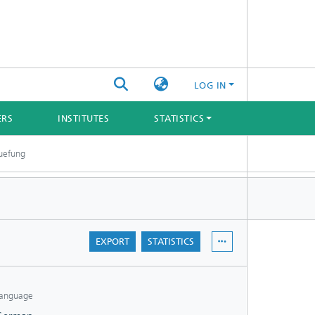
LOG IN
ERS
INSTITUTES
STATISTICS
uefung
EXPORT
STATISTICS
anguage