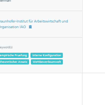
German
raunhofer-Institut für Arbeitswirtschaft und
rganisation IAO
eyword(s)
empirische Pruefung
interne Konfiguration
theoretischer Ansatz
Wettbewerbsumwelt