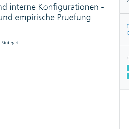
 interne Konfigurationen -
und empirische Pruefung
F
O
 Stuttgart.
K