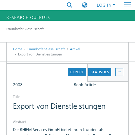
LOG IN
RESEARCH OUTPUTS
Fraunhofer-Gesellschaft
FUNDINGS & PROJECTS
RESEARCHERS
Home
Fraunhofer-Gesellschaft
Artikel
Export von Dienstleistungen
INSTITUTES
DETAILS
EXPORT
STATISTICS
STATISTICS
FULL
2008
Book Article
Title
Export von Dienstleistungen
Abstract
Die RHIEM Services GmbH bietet ihren Kunden als