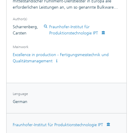
mittelständischer Fulfillment-Dienstleister in Europa alle
erforderlichen Leistungen an, um so genannte Bulkware
der OEM in Retailware zu wandeln. Um ihr
Author(s)
Leistungsportfolio besser auf die Bedürfnisse ihrer Kunden
international agierende Unternehmen der IT-
Scharrenberg,
Fraunhofer-Institut für
Konsumgüterindustrie anpassen zu können, hat sich die
Carsten
Produktionstechnologie IPT
RHIEM Services GmbH entschlossen, ihre Aktivitäten auf
außereuropäische Märkte systematisch auszuweiten.
Mainwork
Excellence in production - Fertigungsmesstechnik und
Qualitätsmanagement
Language
German
Fraunhofer-Institut für Produktionstechnologie IPT