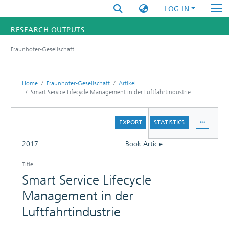
LOG IN
RESEARCH OUTPUTS
Fraunhofer-Gesellschaft
FUNDINGS & PROJECTS
RESEARCHERS
Home
Fraunhofer-Gesellschaft
Artikel
Smart Service Lifecycle Management in der Luftfahrtindustrie
INSTITUTES
DETAILS
EXPORT
STATISTICS
STATISTICS
FULL
2017
Book Article
Title
Smart Service Lifecycle
Management in der
Luftfahrtindustrie