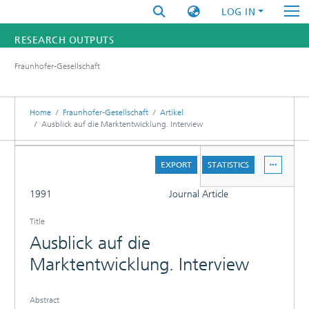
LOG IN
RESEARCH OUTPUTS
Fraunhofer-Gesellschaft
FUNDINGS & PROJECTS
RESEARCHERS
Home
Fraunhofer-Gesellschaft
Artikel
Ausblick auf die Marktentwicklung. Interview
INSTITUTES
DETAILS
EXPORT
STATISTICS
STATISTICS
FULL
1991
Journal Article
Title
Ausblick auf die
Marktentwicklung. Interview
Abstract