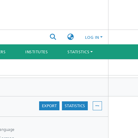
LOG IN
ERS
INSTITUTES
STATISTICS
EXPORT
STATISTICS
anguage