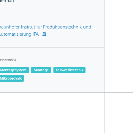
German
raunhofer-Institut für Produktionstechnik und
utomatisierung IPA
eyword(s)
Montagesystem
Montage
Feinwerktechnik
Mikrotechnik