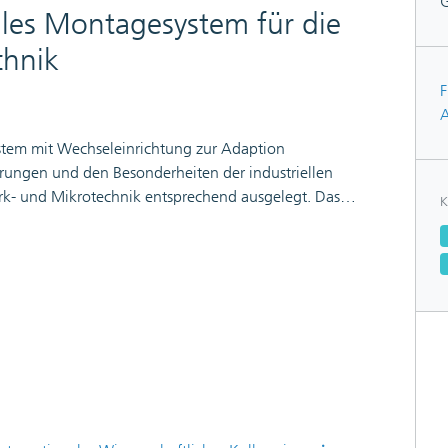
ales Montagesystem für die
chnik
F
A
ystem mit Wechseleinrichtung zur Adaption
rungen und den Besonderheiten der industriellen
k- und Mikrotechnik entsprechend ausgelegt. Das
K
alität, der Flexibilität hinsichtlich unterschiedlicher
auweise aus. Es erfüllt damit insbesondere die für
d mittleren Stückzahlen an die Gerätetechnik
 System daher vorwiegend für kleine und
mmende Stückzahlen typischerweise in diesem
nktionstüchtigkeit des Werkzeugsystems konnte am
nsmusters erbracht werden.