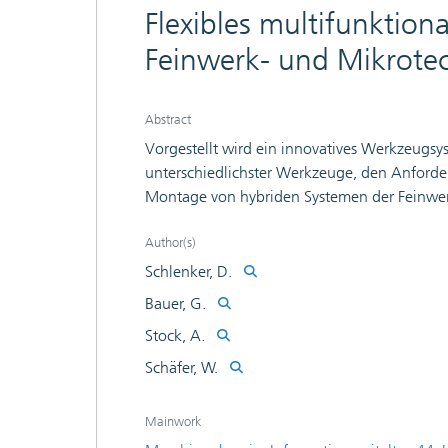
Flexibles multifunktion
Feinwerk- und Mikrote
Abstract
Vorgestellt wird ein innovatives Werkzeugs
unterschiedlichster Werkzeuge, den Anforde
Montage von hybriden Systemen der Feinwer
System zeichnet sich durch seine hohe Funktion
Montageapplikationen sowie der kompakten B
Author(s)
eine wirtschaftliche Montage von kleinen un
Schlenker, D.
gestellten Bedingungen. Interessant ist das
Bauer, G.
mittelständische Unternehmen, deren vorko
Stock, A.
Größenbereich liegen. Der Nachweis der Fu
IPA anhand eines ersten realisierten Funktio
Schäfer, W.
Mainwork