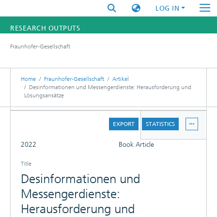
LOG IN
RESEARCH OUTPUTS
Fraunhofer-Gesellschaft
FUNDINGS & PROJECTS
RESEARCHERS
Home
Fraunhofer-Gesellschaft
Artikel
Desinformationen und Messengerdienste: Herausforderung und
Lösungsansätze
INSTITUTES
DETAILS
STATISTICS
EXPORT
STATISTICS
FULL
2022
Book Article
Title
Desinformationen und
Messengerdienste:
Herausforderung und