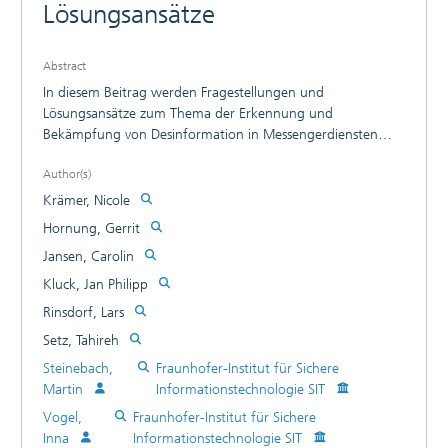
Lösungsansätze
Abstract
In diesem Beitrag werden Fragestellungen und
Lösungsansätze zum Thema der Erkennung und
Bekämpfung von Desinformation in Messengerdiensten
betrachtet. Durch die Zusammenarbeit der Disziplinen
Author(s)
Informatik, Journalistik, Medienpsychologie und
Rechtswissenschaften wird der hochdynamische
Krämer, Nicole
Gegenstand der digitalen Desinformation im bislang wenig
Hornung, Gerrit
erforschten Bereich der Messengerdienste einer
Jansen, Carolin
multiperspektivischen Analyse unterzogen. Dabei werden
von jeder Disziplin der Stand der Forschung, bisherige
Kluck, Jan Philipp
eigene Erkenntnisse sowie Forschungsfragen für die
Rinsdorf, Lars
Zukunft dargestellt. Außerdem wird ein Überblick über
Setz, Tahireh
disziplinübergreifende Forschungsfragen gegeben. Vertieft
diskutiert werden dabei die Einflüsse datenschutzrechtlicher
Steinebach,
Fraunhofer-Institut für Sichere
Anforderungen auf die Projektarbeit.
Martin
Informationstechnologie SIT
Vogel,
Fraunhofer-Institut für Sichere
Inna
Informationstechnologie SIT