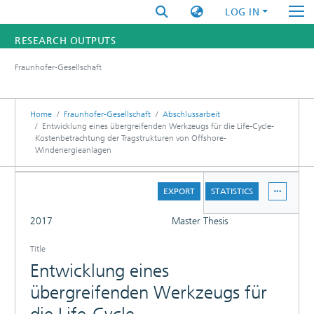
LOG IN
RESEARCH OUTPUTS
Fraunhofer-Gesellschaft
FUNDINGS & PROJECTS
RESEARCHERS
Home
Fraunhofer-Gesellschaft
Abschlussarbeit
Entwicklung eines übergreifenden Werkzeugs für die Life-Cycle-
Kostenbetrachtung der Tragstrukturen von Offshore-
INSTITUTES
Windenergieanlagen
STATISTICS
DETAILS
EXPORT
STATISTICS
FULL
2017
Master Thesis
Title
Entwicklung eines
übergreifenden Werkzeugs für