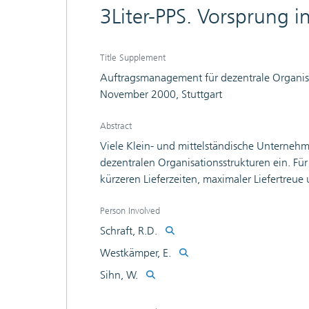
3Liter-PPS. Vorsprung i
Title Supplement
Auftragsmanagement für dezentrale Organisa
November 2000, Stuttgart
Abstract
Viele Klein- und mittelständische Unternehm
dezentralen Organisationsstrukturen ein. Fü
kürzeren Lieferzeiten, maximaler Liefertreu
auf ihre Bedürfnisse abgestimmte Organisat
herkömmlichen PPS-Systmen besteht aufgrun
Person Involved
Diskrepanz zwischen der Ist-Situation in 
Schraft, R.D.
Produktionsplan. Am Franhofer IPA haben wi
Westkämper, E.
und Steuerungs-System entwickelt, das der D
Sihn, W.
3Liter-PPS ermöglicht erstmals die konseque
und Stuerung kundenauftragsorientierter Prod