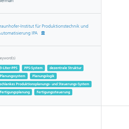
German
raunhofer-Institut für Produktionstechnik und
utomatisierung IPA
eyword(s)
3-Liter-PPS
PPS-System
dezentrale Struktur
Planungssystem
Planungslogik
schlankes Produktionsplanungs- und Steuerungs-System
Fertigungsplanung
Fertigungssteuerung