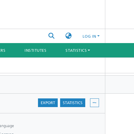
LOG IN
ERS
INSTITUTES
STATISTICS
EXPORT
STATISTICS
anguage