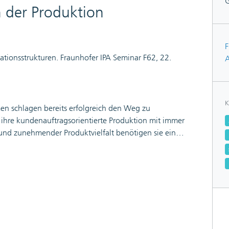
n der Produktion
F
tionsstrukturen. Fraunhofer IPA Seminar F62, 22.
A
K
en schlagen bereits erfolgreich den Weg zu
r ihre kundenauftragsorientierte Produktion mit immer
e und zunehmender Produktvielfalt benötigen sie eine
ionsform und die passende EDV-Lösung. Bei
d der stufenweisen Detailplanung eine große
der Proudkton und dem vom PPS-System ausgegebenen
r ein schlankes und innovatives Produktionsplanungs-
evise "Software follows organization" folgt. Das
nte Abbildung dezentraler Strukturen in der Planung
uktion, wie sie für Einzel-, Kleinserien- und