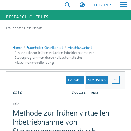
LOG IN
RESEARCH OUTPUTS
Fraunhofer-Gesellschaft
FUNDINGS & PROJECTS
RESEARCHERS
Home
Fraunhofer-Gesellschaft
Abschlussarbeit
Methode zur frühen virtuellen Inbetriebnahme von
Steuerprogrammen durch halbautomatische
INSTITUTES
Maschinenmodellbildung
STATISTICS
DETAILS
EXPORT
STATISTICS
FULL
2012
Doctoral Thesis
Title
Methode zur frühen virtuellen
Inbetriebnahme von