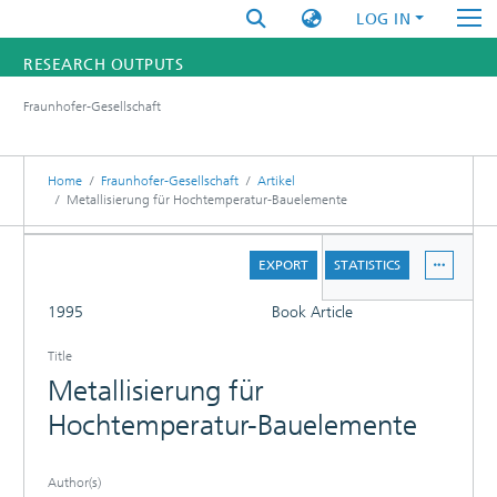
LOG IN
RESEARCH OUTPUTS
Fraunhofer-Gesellschaft
FUNDINGS & PROJECTS
RESEARCHERS
Home
Fraunhofer-Gesellschaft
Artikel
Metallisierung für Hochtemperatur-Bauelemente
INSTITUTES
DETAILS
EXPORT
STATISTICS
STATISTICS
FULL
1995
Book Article
Title
Metallisierung für
Hochtemperatur-Bauelemente
Author(s)