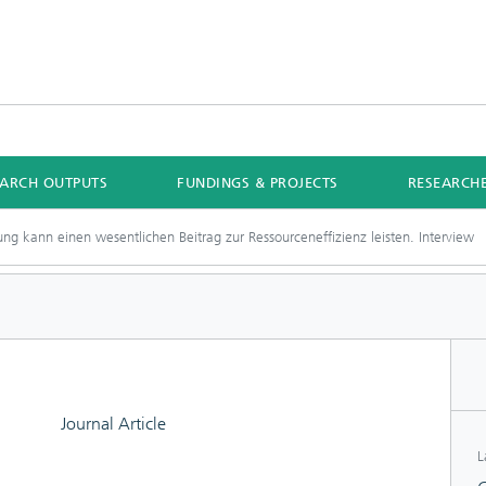
EARCH OUTPUTS
FUNDINGS & PROJECTS
RESEARCH
ung kann einen wesentlichen Beitrag zur Ressourceneffizienz leisten. Interview
Journal Article
L