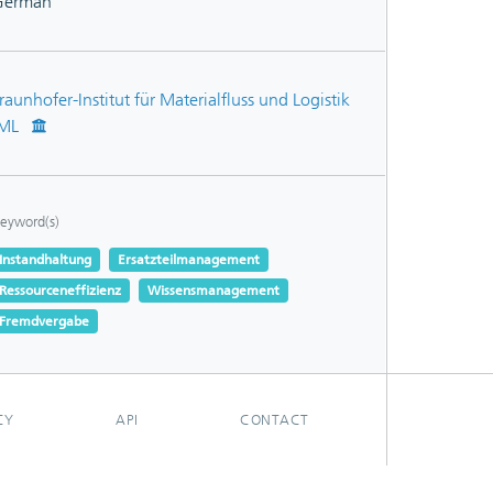
German
raunhofer-Institut für Materialfluss und Logistik
IML
eyword(s)
Instandhaltung
Ersatzteilmanagement
Ressourceneffizienz
Wissensmanagement
Fremdvergabe
CY
API
CONTACT