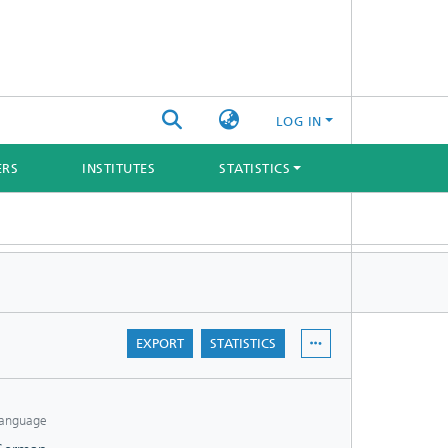
LOG IN
ERS
INSTITUTES
STATISTICS
EXPORT
STATISTICS
anguage