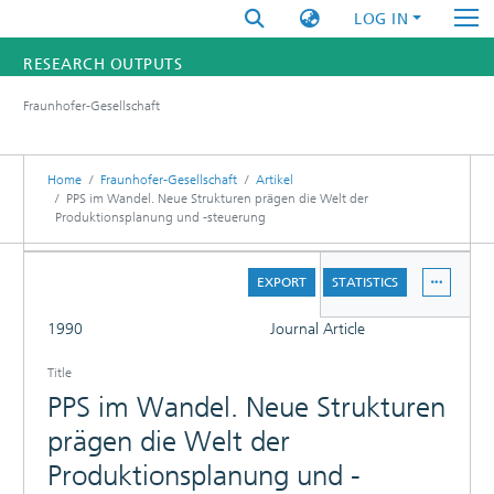
LOG IN
RESEARCH OUTPUTS
Fraunhofer-Gesellschaft
FUNDINGS & PROJECTS
RESEARCHERS
Home
Fraunhofer-Gesellschaft
Artikel
PPS im Wandel. Neue Strukturen prägen die Welt der
Produktionsplanung und -steuerung
INSTITUTES
DETAILS
STATISTICS
EXPORT
STATISTICS
FULL
1990
Journal Article
Title
PPS im Wandel. Neue Strukturen
prägen die Welt der
Produktionsplanung und -