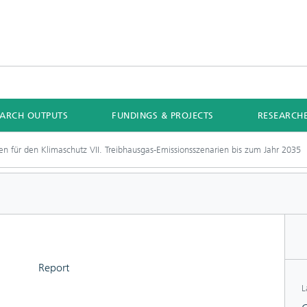
EARCH OUTPUTS
FUNDINGS & PROJECTS
RESEARCH
ien für den Klimaschutz VII. Treibhausgas-Emissionsszenarien bis zum Jahr 2035
Report
L