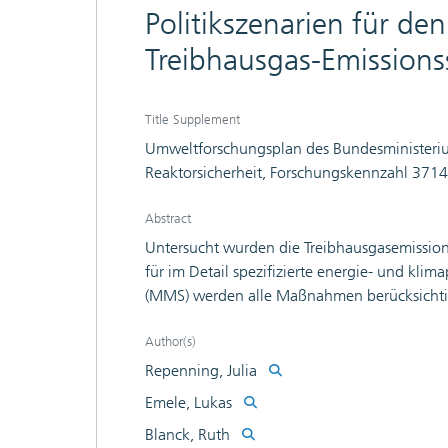
Politikszenarien für den
Treibhausgas-Emissions
Title Supplement
Umweltforschungsplan des Bundesministeriu
Reaktorsicherheit, Forschungskennzahl 371
Abstract
Untersucht wurden die Treibhausgasemission
für im Detail spezifizierte energie- und kl
(MMS) werden alle Maßnahmen berücksichtigt
Mit-Weiteren-Maßnahmen-Szenario (MWMS)
2020 und im Nationalen Aktionsplan Energie
Author(s)
Bundesregierung beschlossenen Maßnahmen h
Repenning, Julia
2020 eine Emissionsminderung für die vom K
Emele, Lukas
(MMS) bzw. 37,4 % (MWMS) erreicht, bis 203
Blanck, Ruth
entspricht inhaltlich im Wesentlichen dem P