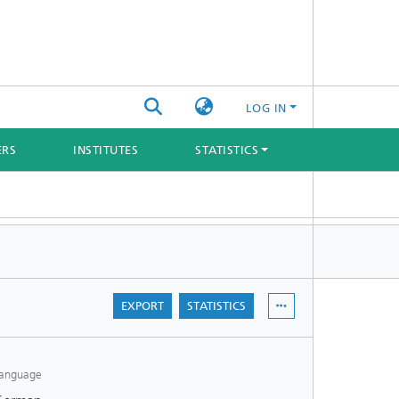
LOG IN
ERS
INSTITUTES
STATISTICS
EXPORT
STATISTICS
anguage