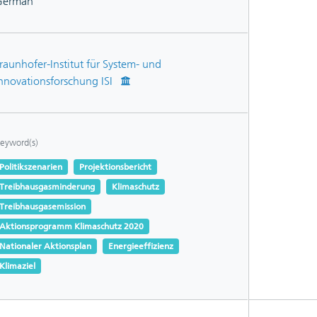
German
raunhofer-Institut für System- und
nnovationsforschung ISI
eyword(s)
Politikszenarien
Projektionsbericht
Treibhausgasminderung
Klimaschutz
Treibhausgasemission
Aktionsprogramm Klimaschutz 2020
Nationaler Aktionsplan
Energieeffizienz
Klimaziel