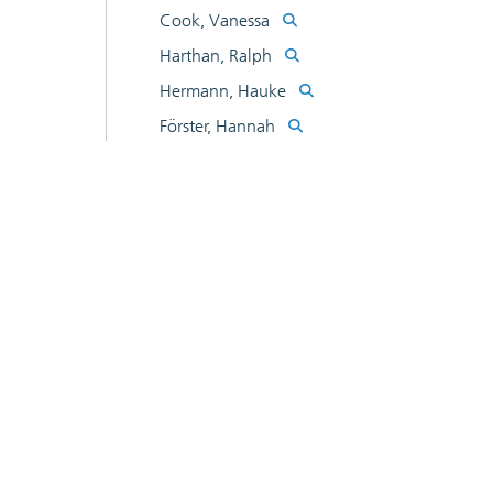
Cook, Vanessa
Harthan, Ralph
Hermann, Hauke
Förster, Hannah
Greiner, Benjamin
Jörß, Wolfram
Loreck, Charlotte
Ludig, Sylvie
Kasten, Peter
Matthes, Felix
Scheffler, Margarethe
Schumacher, Katja
Wiegmann, Kirsten
Zell-Ziegler, Carina