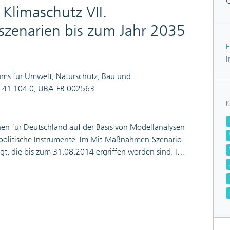
 Klimaschutz VII.
szenarien bis zum Jahr 2035
F
I
ms für Umwelt, Naturschutz, Bau und
4 41 104 0, UBA-FB 002563
K
en für Deutschland auf der Basis von Modellanalysen
imapolitische Instrumente. Im Mit-Maßnahmen-Szenario
, die bis zum 31.08.2014 ergriffen worden sind. Im
 kommen die im Aktionsprogramm Klimaschutz
effizienz im Dezember 2014 zusätzlich von der
inzu. Im Vergleich zum Basisjahr 1990 wird bis
yoto-Protokoll erfassten Treibhausgase von 32,7 %
0 sind es 43 bzw. 49 %. Der vorliegende Bericht
rojektionsbericht der Bundesregierung 2015.