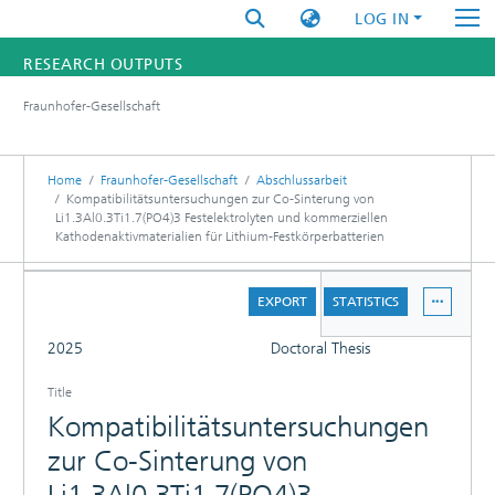
LOG IN
RESEARCH OUTPUTS
Fraunhofer-Gesellschaft
FUNDINGS & PROJECTS
RESEARCHERS
Home
Fraunhofer-Gesellschaft
Abschlussarbeit
Kompatibilitätsuntersuchungen zur Co-Sinterung von
Li1.3Al0.3Ti1.7(PO4)3 Festelektrolyten und kommerziellen
INSTITUTES
Kathodenaktivmaterialien für Lithium-Festkörperbatterien
STATISTICS
DETAILS
EXPORT
STATISTICS
FULL
2025
Doctoral Thesis
Title
Kompatibilitätsuntersuchungen
zur Co-Sinterung von