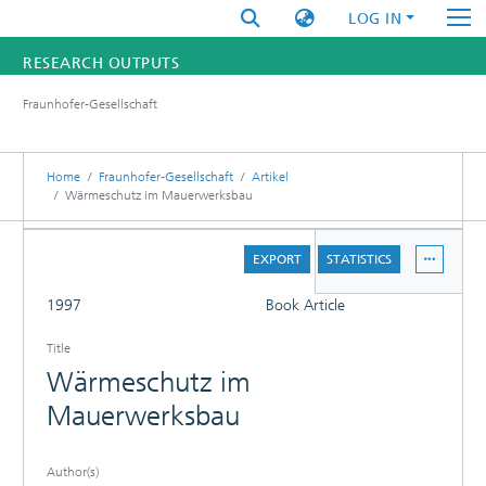
LOG IN
RESEARCH OUTPUTS
Fraunhofer-Gesellschaft
FUNDINGS & PROJECTS
RESEARCHERS
Home
Fraunhofer-Gesellschaft
Artikel
Wärmeschutz im Mauerwerksbau
INSTITUTES
DETAILS
EXPORT
STATISTICS
STATISTICS
FULL
1997
Book Article
Title
Wärmeschutz im
Mauerwerksbau
Author(s)