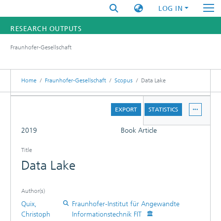
LOG IN
RESEARCH OUTPUTS
Fraunhofer-Gesellschaft
FUNDINGS & PROJECTS
RESEARCHERS
Home
Fraunhofer-Gesellschaft
Scopus
Data Lake
INSTITUTES
DETAILS
EXPORT
STATISTICS
FULL
STATISTICS
2019
Book Article
Title
Data Lake
Author(s)
Quix,
Fraunhofer-Institut für Angewandte
Christoph
Informationstechnik FIT