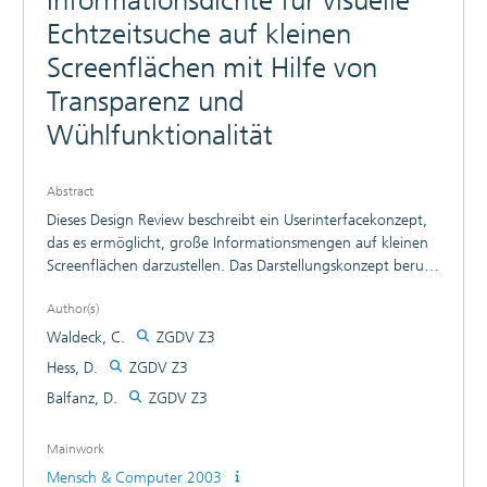
Informationsdichte für visuelle
Echtzeitsuche auf kleinen
Screenflächen mit Hilfe von
Transparenz und
Wühlfunktionalität
Abstract
Dieses Design Review beschreibt ein Userinterfacekonzept,
das es ermöglicht, große Informationsmengen auf kleinen
Screenflächen darzustellen. Das Darstellungskonzept beruht
auf einer generischen "Starfield"-Visualisierung ([1]
Author(s)
Ahlberg & Shneiderman 1994), bei der die visuellen
Parameter den inhaltlichen Kriterien frei zugeordnet
Waldeck, C.
ZGDV Z3
werden können. Ein großer Vorteil der Scatterplot-
Hess, D.
ZGDV Z3
Darstellung liegt in der stufenlosen Skalierbarkeit der
Balfanz, D.
ZGDV Z3
Darstellungsfläche was eine sehr einfache Anpassung an
verschiedenste Screengrößen ermöglicht. Um Klarheit und
Lesbarkeit auch bei sehr großen Informationsdichten zu
Mainwork
gewährleisten, wurde versucht, Deckkraft und Rollover-
Mensch & Computer 2003