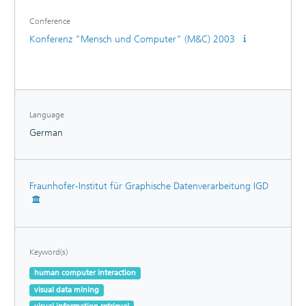
Funktionen möglichst effektiv einzusetzen sowie eine
Entzerrungsfunktionalität hinzugefügt, die ein sehr
Conference
intuitives Wühlen mit dem Look-and-Feel einer öligen
Konferenz "Mensch und Computer" (M&C) 2003
Flüssigkeit in dem Informationsraum ermöglicht.
Language
German
Fraunhofer-Institut für Graphische Datenverarbeitung IGD
Keyword(s)
human computer interaction
visual data mining