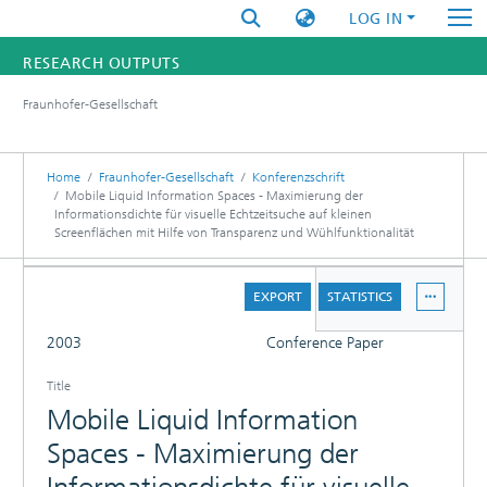
LOG IN
RESEARCH OUTPUTS
Fraunhofer-Gesellschaft
FUNDINGS & PROJECTS
RESEARCHERS
Home
Fraunhofer-Gesellschaft
Konferenzschrift
Mobile Liquid Information Spaces - Maximierung der
Informationsdichte für visuelle Echtzeitsuche auf kleinen
INSTITUTES
Screenflächen mit Hilfe von Transparenz und Wühlfunktionalität
STATISTICS
DETAILS
EXPORT
STATISTICS
FULL
2003
Conference Paper
Title
Mobile Liquid Information
Spaces - Maximierung der