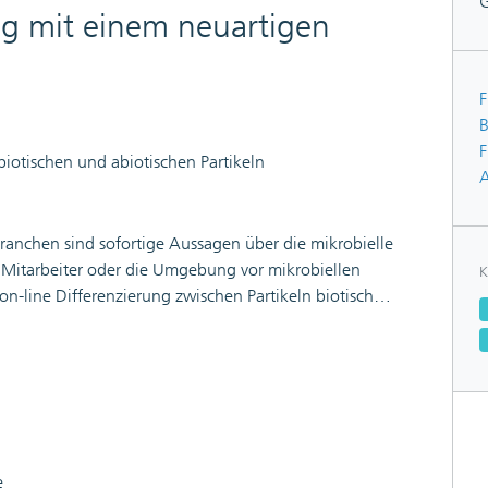
ng mit einem neuartigen
F
B
F
biotischen und abiotischen Partikeln
A
ranchen sind sofortige Aussagen über die mikrobielle
, Mitarbeiter oder die Umgebung vor mikrobiellen
K
on-line Differenzierung zwischen Partikeln biotischen
 sie mit dem hier betriebenen optischen Verfahren
n Bioearosolen stellt nach wie vor eine
iche Partikelmeßtechnik Anzahl und Größe von
n Methoden nach Sammeln der Luftkeime auf
zeit Auskunft über die Anzahl an
besteht Bedarf für eine Methode, die sich zur
e