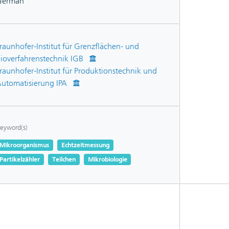
German
raunhofer-Institut für Grenzflächen- und
ioverfahrenstechnik IGB
raunhofer-Institut für Produktionstechnik und
utomatisierung IPA
eyword(s)
Mikroorganismus
Echtzeitmessung
Partikelzähler
Teilchen
Mikrobiologie