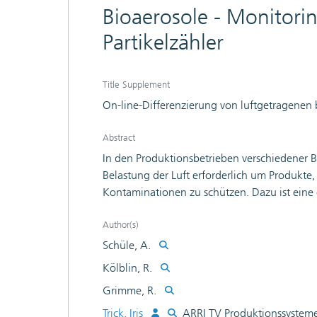
Bioaerosole - Monitori
Partikelzähler
Title Supplement
On-line-Differenzierung von luftgetragenen 
Abstract
In den Produktionsbetrieben verschiedener B
Belastung der Luft erforderlich um Produkte
Kontaminationen zu schützen. Dazu ist eine 
und abiotischen Ursprungs erforderlich, wie
verwirklicht ist. Die analytische Bewegung vo
Author(s)
Herausforderung dar. Obwohl die herkömml
Schüle, A.
Partikeln erfasst und die mikrobiologische
Kölblin, R.
Nährmedien und entsprechender Inkubations
Grimme, R.
vermehrungsfähigen Mikroorganismen geben, 
Echtzeitmessung eingnet.
Trick, Iris
ARRI TV Produktionssystem