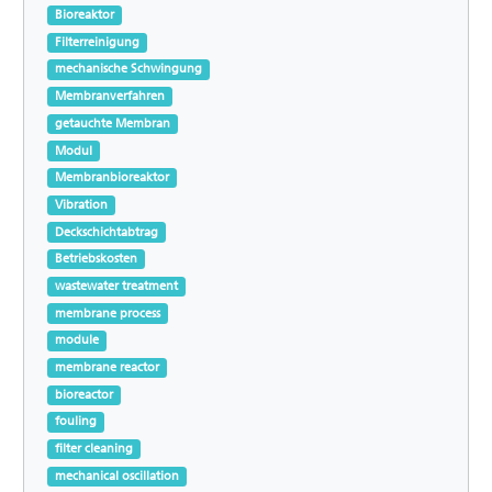
Bioreaktor
and economically. The effect of the vibrator induced
vibrations was showed satisfactorily and an economical
Filterreinigung
investigation showed that the application of the vibrator
mechanische Schwingung
increased the efficiency of the pilot plant clearly.
Membranverfahren
getauchte Membran
Modul
Membranbioreaktor
Vibration
Deckschichtabtrag
Betriebskosten
wastewater treatment
membrane process
module
membrane reactor
bioreactor
fouling
filter cleaning
mechanical oscillation