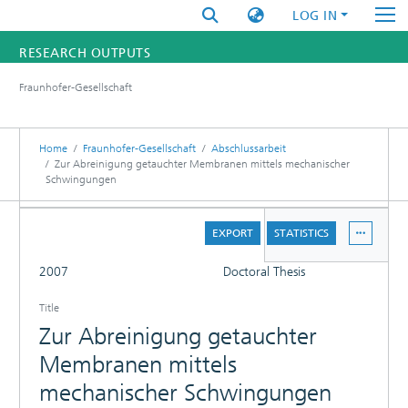
LOG IN
RESEARCH OUTPUTS
Fraunhofer-Gesellschaft
FUNDINGS & PROJECTS
RESEARCHERS
Home
Fraunhofer-Gesellschaft
Abschlussarbeit
Zur Abreinigung getauchter Membranen mittels mechanischer
Schwingungen
INSTITUTES
DETAILS
STATISTICS
EXPORT
STATISTICS
FULL
2007
Doctoral Thesis
Title
Zur Abreinigung getauchter
Membranen mittels
mechanischer Schwingungen