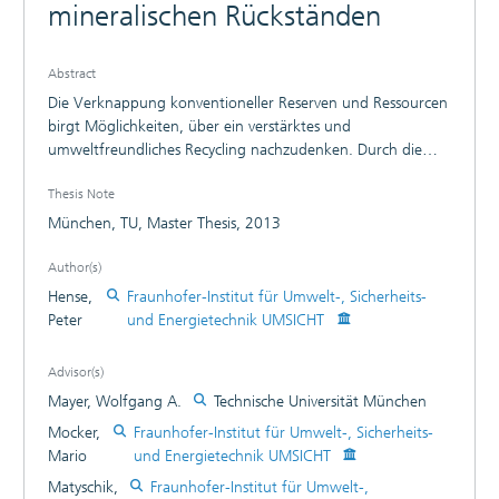
mineralischen Rückständen
Abstract
Die Verknappung konventioneller Reserven und Ressourcen
birgt Möglichkeiten, über ein verstärktes und
umweltfreundliches Recycling nachzudenken. Durch die
Erstellung ökologischer Bewertungsmodelle lässt sich diese
Thesis Note
Materialrückgewinnung qualitativ und quantitativ
hinsichtlich ausgewählter Wirkungskategorien einschätzen.
München, TU, Master Thesis, 2013
Im vorliegenden Beitrag ist eine Metallgewinnung und
Schlackenaufbereitung aus thermischen Verwertungen
Author(s)
nach dem Stand der Technik mit einer neuartigen
Hense,
Fraunhofer-Institut für Umwelt-, Sicherheits-
Aufbereitungstechnik ökologisch verglichen worden. Die
Peter
und Energietechnik UMSICHT
Umweltauswirkungen verschiedener
Aufbereitungskaskaden wurden für die
Advisor(s)
Wirkungskategorien Ressourcenverbrauch, Klimawandel,
Mayer, Wolfgang A.
Technische Universität München
Landnutzung, Überdüngungspotential und kumulierten
Energieaufwand ausgegeben. Speziell für die erst genannte
Mocker,
Fraunhofer-Institut für Umwelt-, Sicherheits-
Kategorie ist eine Erweiterung um sozioökonomische
Mario
und Energietechnik UMSICHT
Aspekte vorgenommen und die Berechnung der
Matyschik,
Fraunhofer-Institut für Umwelt-,