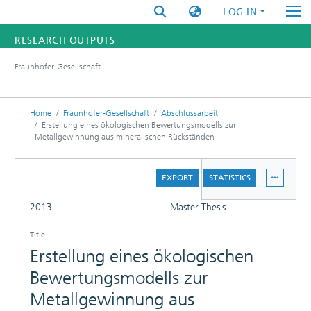
LOG IN
RESEARCH OUTPUTS
Fraunhofer-Gesellschaft
FUNDINGS & PROJECTS
RESEARCHERS
Home
Fraunhofer-Gesellschaft
Abschlussarbeit
Erstellung eines ökologischen Bewertungsmodells zur
Metallgewinnung aus mineralischen Rückständen
INSTITUTES
DETAILS
STATISTICS
EXPORT
STATISTICS
FULL
2013
Master Thesis
Title
Erstellung eines ökologischen
Bewertungsmodells zur
Metallgewinnung aus