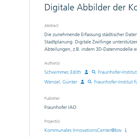
Digitale Abbilder der
Abstract
Die zunehmende Erfassung städtischer Daten
Stadtplanung. Digitale Zwillinge unterstüt
Abteilungen, z.B. indem 3D-Datenmodelle ei
Entscheidungen treffen zu können. Dieser Tr
Kontext der Visualisierung der gebauten Umw
Author(s)
kommunalen Kontext bis hin zu einem kurz
Schwimmer, Edith
Fraunhofer-Institu
Potenziale für Kommunen. Ergänzend werden
Wenzel, Günter
Fraunhofer-Institut 
von einem zweidimensionalen Abbild der r
dreidimensionalen urbanen Digitalen Zwilling
Publisher
Fraunhofer IAO
Project(s)
Kommunales InnovationsCenter@bw