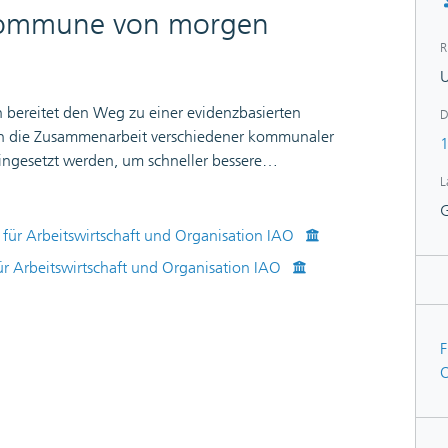
 Kommune von morgen
R
U
 bereitet den Weg zu einer evidenzbasierten
D
zen die Zusammenarbeit verschiedener kommunaler
1
ngesetzt werden, um schneller bessere
L
endreport konzentriert sich auf die Entwicklungen im
elt - von der Einordnung digitaler Zwillinge in den
en Überblick über Anwendungsfelder und zukünftige
t für Arbeitswirtschaft und Organisation IAO
 ausgewählte Beispiele kurz dargestellt und ein Weg
für Arbeitswirtschaft und Organisation IAO
äumlichen Strukturen einer Kommune zu einem
en skizziert.
F
O