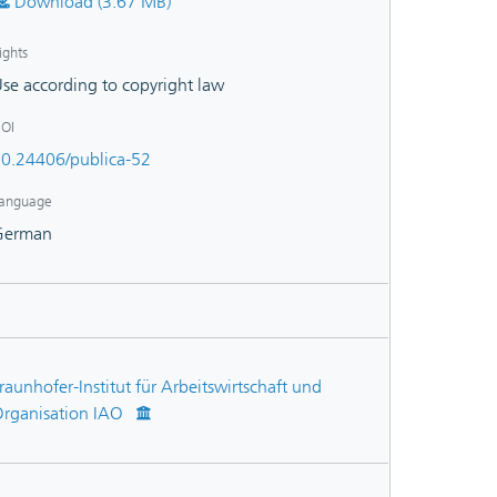
Download (3.67 MB)
ights
se according to copyright law
OI
0.24406/publica-52
anguage
German
raunhofer-Institut für Arbeitswirtschaft und
rganisation IAO