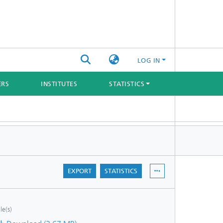
LOG IN
ERS
INSTITUTES
STATISTICS
EXPORT
STATISTICS
ile(s)