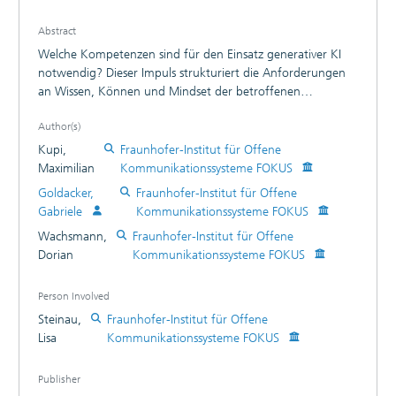
Abstract
Welche Kompetenzen sind für den Einsatz generativer KI
notwendig? Dieser Impuls strukturiert die Anforderungen
an Wissen, Können und Mindset der betroffenen
Entscheider:innen, Techniker:innen und Nutzer:innen. Er
Author(s)
bietet schnelle Orientierung, unterstützt die Erstellung von
Kompetenzprofilen und hilft, die Einführung generativer KI
Kupi,
Fraunhofer-Institut für Offene
und den entsprechenden Kompetenzaufbau zusammen zu
Maximilian
Kommunikationssysteme FOKUS
denken.
Goldacker,
Fraunhofer-Institut für Offene
Gabriele
Kommunikationssysteme FOKUS
Wachsmann,
Fraunhofer-Institut für Offene
Dorian
Kommunikationssysteme FOKUS
Person Involved
Steinau,
Fraunhofer-Institut für Offene
Lisa
Kommunikationssysteme FOKUS
Publisher