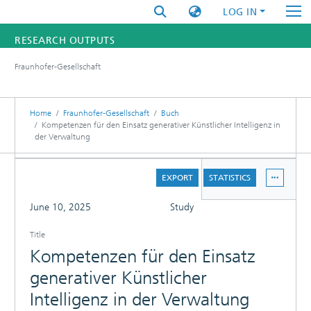
LOG IN
RESEARCH OUTPUTS
Fraunhofer-Gesellschaft
FUNDINGS & PROJECTS
RESEARCHERS
Home
Fraunhofer-Gesellschaft
Buch
Kompetenzen für den Einsatz generativer Künstlicher Intelligenz in
der Verwaltung
INSTITUTES
DETAILS
STATISTICS
EXPORT
STATISTICS
FULL
June 10, 2025
Study
Title
Kompetenzen für den Einsatz
generativer Künstlicher
Intelligenz in der Verwaltung