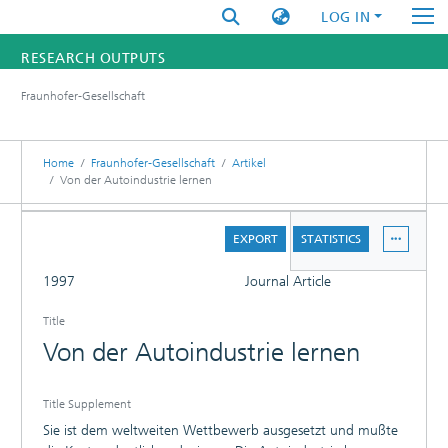
LOG IN
RESEARCH OUTPUTS
Fraunhofer-Gesellschaft
FUNDINGS & PROJECTS
RESEARCHERS
Home
Fraunhofer-Gesellschaft
Artikel
Von der Autoindustrie lernen
INSTITUTES
DETAILS
EXPORT
STATISTICS
STATISTICS
FULL
1997
Journal Article
Title
Von der Autoindustrie lernen
Title Supplement
Sie ist dem weltweiten Wettbewerb ausgesetzt und mußte