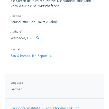
die Kosten deutlich reduzieren: Die Autoindustrie kann
Vorbild für die Bauwirtschaft sein
Abstract
Bauindustrie und Fraktale Fabrik.
Author(s)
Warnecke, H.-J.
Journal
Bau & Immobilien Report
Language
German
Fraunhofer-Institut für Produktionstechnik und