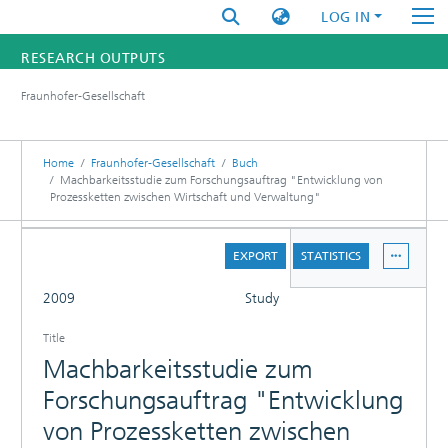
LOG IN
RESEARCH OUTPUTS
Fraunhofer-Gesellschaft
FUNDINGS & PROJECTS
RESEARCHERS
Home
Fraunhofer-Gesellschaft
Buch
Machbarkeitsstudie zum Forschungsauftrag "Entwicklung von
Prozessketten zwischen Wirtschaft und Verwaltung"
INSTITUTES
DETAILS
STATISTICS
EXPORT
STATISTICS
FULL
2009
Study
Title
Machbarkeitsstudie zum
Forschungsauftrag "Entwicklung
von Prozessketten zwischen