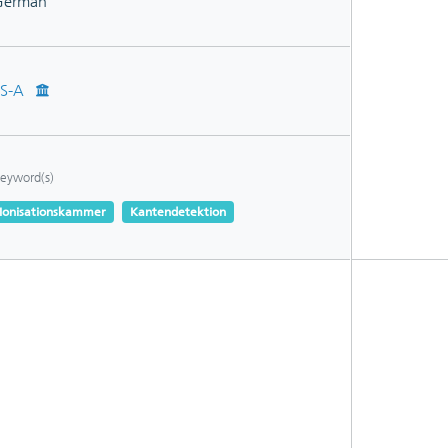
German
IS-A
eyword(s)
Ionisationskammer
Kantendetektion