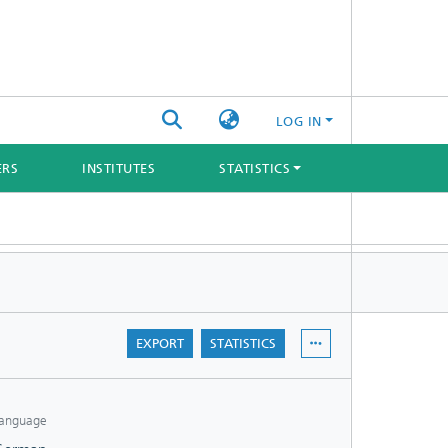
LOG IN
ERS
INSTITUTES
STATISTICS
EXPORT
STATISTICS
anguage