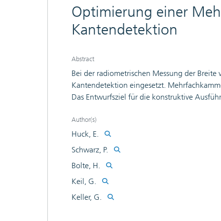
Optimierung einer Meh
Kantendetektion
Abstract
Bei der radiometrischen Messung der Breite
Kantendetektion eingesetzt. Mehrfachkamme
Das Entwurfsziel für die konstruktive Ausf
hohen Meßgenauigkeit. Da die Herstellung j
kostenaufwendig ist (vakuumtechnische Anlag
Author(s)
Experimente. Stattdessen lassen sich mathem
Huck, E.
eine geeignete Modellierung voraussetzen. 
Schwarz, P.
Modellen für die Ladungsträgererzeugung u
Bolte, H.
und Kammerströme.
Keil, G.
Keller, G.