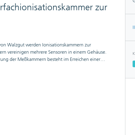
rfachionisationskammer zur
I
 von Walzgut werden Ionisationskammern zur
rn vereinigen mehrere Sensoren in einem Gehäuse.
K
ührung der Meßkammern besteht im Erreichen einer
edes Entwicklungsmusters sehr zeit- und
en, teure Materialien), verbieten sich umfangreiche
atische Optimierungsverfahren einsetzen, die jedoch
Das gelingt durch eine Kombination von analytischen
nd von FEM-Modellen für die Berechnung der Felder