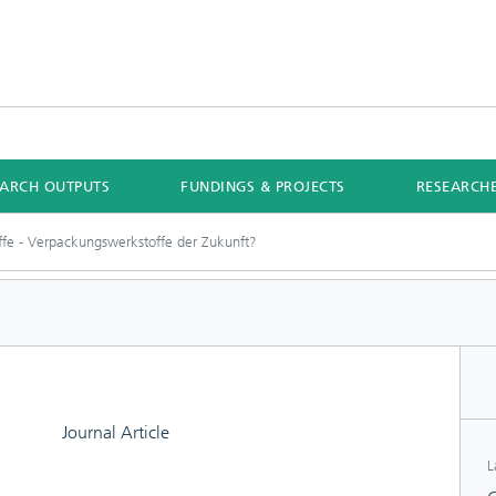
EARCH OUTPUTS
FUNDINGS & PROJECTS
RESEARCH
ffe - Verpackungswerkstoffe der Zukunft?
Journal Article
L