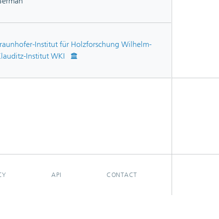
German
raunhofer-Institut für Holzforschung Wilhelm-
lauditz-Institut WKI
CY
API
CONTACT