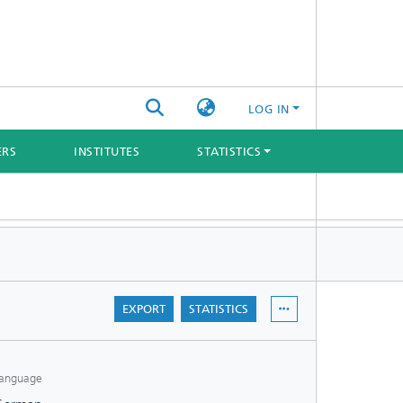
LOG IN
ERS
INSTITUTES
STATISTICS
EXPORT
STATISTICS
anguage