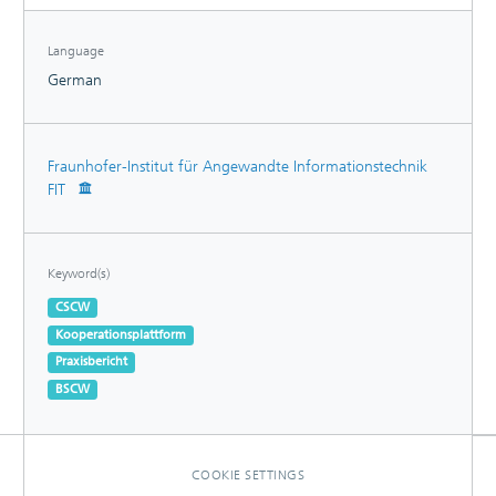
Language
German
Fraunhofer-Institut für Angewandte Informationstechnik
FIT
Keyword(s)
CSCW
Kooperationsplattform
Praxisbericht
BSCW
COOKIE SETTINGS