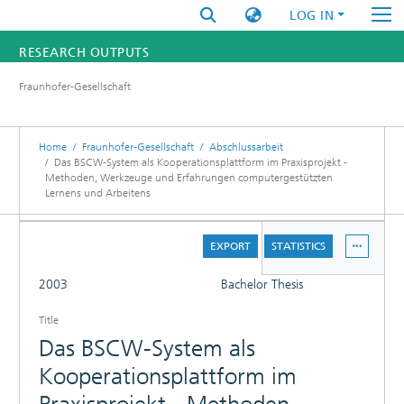
LOG IN
RESEARCH OUTPUTS
Fraunhofer-Gesellschaft
FUNDINGS & PROJECTS
RESEARCHERS
Home
Fraunhofer-Gesellschaft
Abschlussarbeit
Das BSCW-System als Kooperationsplattform im Praxisprojekt -
Methoden, Werkzeuge und Erfahrungen computergestützten
INSTITUTES
Lernens und Arbeitens
STATISTICS
DETAILS
EXPORT
STATISTICS
FULL
2003
Bachelor Thesis
Title
Das BSCW-System als
Kooperationsplattform im