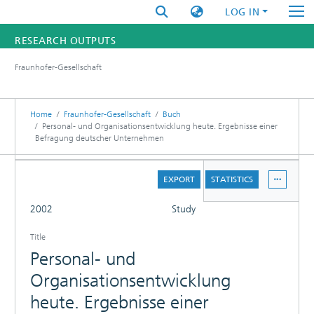
LOG IN
RESEARCH OUTPUTS
Fraunhofer-Gesellschaft
FUNDINGS & PROJECTS
RESEARCHERS
Home
Fraunhofer-Gesellschaft
Buch
Personal- und Organisationsentwicklung heute. Ergebnisse einer
Befragung deutscher Unternehmen
INSTITUTES
DETAILS
STATISTICS
EXPORT
STATISTICS
FULL
2002
Study
PUBLICATIONS
Title
Personal- und
Organisationsentwicklung
heute. Ergebnisse einer