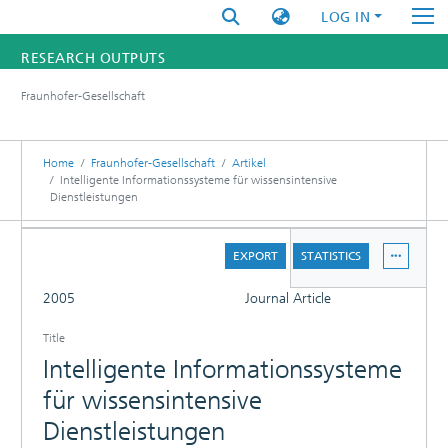
LOG IN
RESEARCH OUTPUTS
Fraunhofer-Gesellschaft
FUNDINGS & PROJECTS
RESEARCHERS
Home
Fraunhofer-Gesellschaft
Artikel
Intelligente Informationssysteme für wissensintensive
Dienstleistungen
INSTITUTES
DETAILS
STATISTICS
EXPORT
STATISTICS
FULL
2005
Journal Article
Title
Intelligente Informationssysteme
für wissensintensive
Dienstleistungen