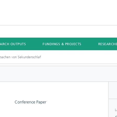
EARCH OUTPUTS
FUNDINGS & PROJECTS
RESEARCH
rsachen von Sekundenschlaf
Conference Paper
L