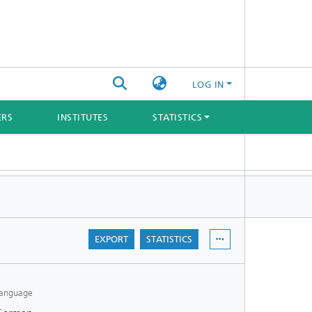
LOG IN
ERS
INSTITUTES
STATISTICS
EXPORT
STATISTICS
anguage