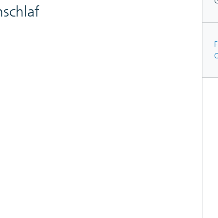
schlaf
F
O