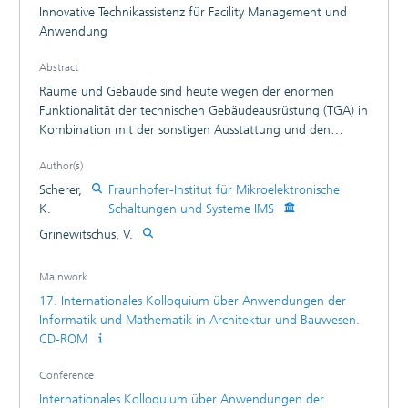
Innovative Technikassistenz für Facility Management und
Anwendung
Abstract
Räume und Gebäude sind heute wegen der enormen
Funktionalität der technischen Gebäudeausrüstung (TGA) in
Kombination mit der sonstigen Ausstattung und den
diversen Anwendungsprozessen und Nutzergruppen ohne
Author(s)
innovative Konzepte der integrierten Bedienung kaum
noch beherrschbar bzw. optimal nutzbar. Dies gilt sowohl
Scherer,
Fraunhofer-Institut für Mikroelektronische
für Wohn- als auch für Zweckimmobilien. Die
K.
Schaltungen und Systeme IMS
Gebäudeleittechnik (GLT) und die Gebäudeautomation (GA)
Grinewitschus, V.
können hier unter sinnvoller Integration der Möglichkeiten
der Mikroelektronik, Multimedia-, Kommunikations- und
Mainwork
Informationstechnik erheblich zu nutzbringenden
17. Internationales Kolloquium über Anwendungen der
Innovationen beitragen. Die Automobilindustrie hat in den
Informatik und Mathematik in Architektur und Bauwesen.
letzten Jahren gezeigt, wie durch einen integralen
CD-ROM
Systemansatz und durch Einsatz von Elektronik,
Kommunikations- und Informationstechnik eine sinnvolle
Conference
technische Assistenz der Anwender machbar ist. Genannt
sei hier das Konzept des Cockpits mit integrierter
Internationales Kolloquium über Anwendungen der