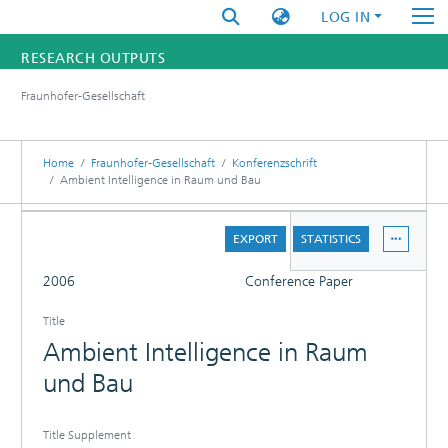
LOG IN
RESEARCH OUTPUTS
Fraunhofer-Gesellschaft
FUNDINGS & PROJECTS
RESEARCHERS
Home
Fraunhofer-Gesellschaft
Konferenzschrift
Ambient Intelligence in Raum und Bau
INSTITUTES
DETAILS
EXPORT
STATISTICS
STATISTICS
FULL
2006
Conference Paper
Title
Ambient Intelligence in Raum
und Bau
Title Supplement