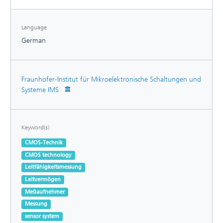
Language
German
Fraunhofer-Institut für Mikroelektronische Schaltungen und
Systeme IMS
Keyword(s)
CMOS-Technik
CMOS technology
Leitfähigkeitsmessung
Leitvermögen
Meßaufnehmer
Messung
sensor system