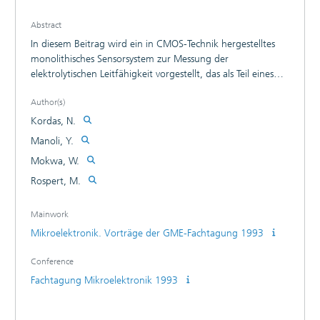
Abstract
In diesem Beitrag wird ein in CMOS-Technik hergestelltes
monolithisches Sensorsystem zur Messung der
elektrolytischen Leitfähigkeit vorgestellt, das als Teil eines
Multi-Sensor-Systems in der Spitze eines Herzkatheters die
Author(s)
invasive Messung des Blutleitwertes ermöglicht. Es wird ein
4-Elektroden-Meßverfahren angewendet, welches den
Kordas, N.
durch einen Meßstrom hervorgerufenen Spannungsabfall
Manoli, Y.
im Elektrolyten auswertet. Auf dem Chip befinden sich
Mokwa, W.
integrierte Elektroden sowie sämtliche notwendigen
elektronischen Komponenten. Mit einer Prototypversion
Rospert, M.
von 1 x 5 mmü Größe wurde eine Linearität von besser als
+/- 1 Prozent erreicht.
Mainwork
Mikroelektronik. Vorträge der GME-Fachtagung 1993
Conference
Fachtagung Mikroelektronik 1993