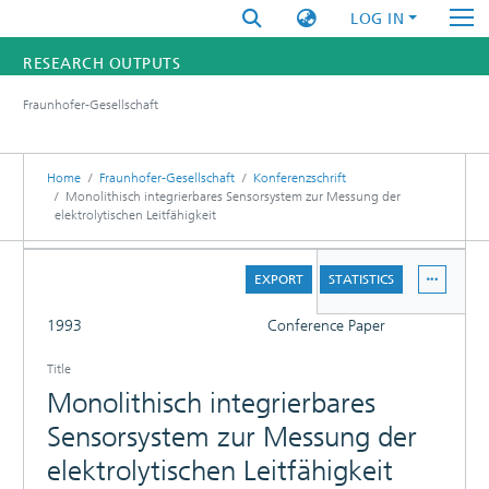
LOG IN
RESEARCH OUTPUTS
Fraunhofer-Gesellschaft
FUNDINGS & PROJECTS
RESEARCHERS
Home
Fraunhofer-Gesellschaft
Konferenzschrift
Monolithisch integrierbares Sensorsystem zur Messung der
elektrolytischen Leitfähigkeit
INSTITUTES
DETAILS
STATISTICS
EXPORT
STATISTICS
FULL
1993
Conference Paper
Title
Monolithisch integrierbares
Sensorsystem zur Messung der
elektrolytischen Leitfähigkeit