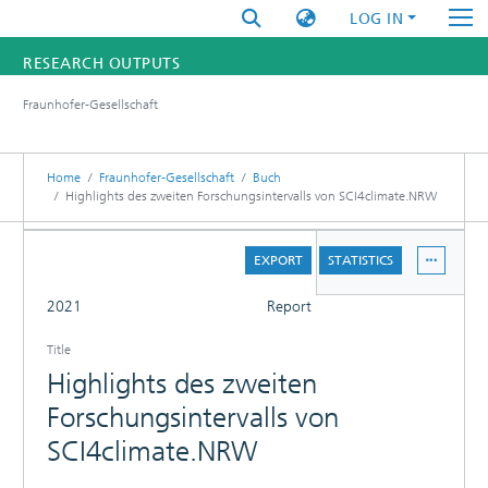
LOG IN
RESEARCH OUTPUTS
Fraunhofer-Gesellschaft
FUNDINGS & PROJECTS
RESEARCHERS
Home
Fraunhofer-Gesellschaft
Buch
Highlights des zweiten Forschungsintervalls von SCI4climate.NRW
INSTITUTES
DETAILS
EXPORT
STATISTICS
STATISTICS
FULL
2021
Report
Title
Highlights des zweiten
Forschungsintervalls von
SCI4climate.NRW