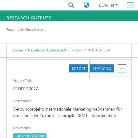
LOG IN
RESEARCH OUTPUTS
Fraunhofer-Gesellschaft
FUNDINGS & PROJECTS
RESEARCHERS
Home
Fraunhofer-Gesellschaft
Projekt
01DD12002A
INSTITUTES
DETAILS
EXPORT
STATISTICS
PROJECT PARTNER
STATISTICS
Project Title
01DD12002A
Description
Verbundprojekt: Internationale Marketingmaßnahmen für
das Labor der Zukunft, Teilprojekt: IBMT - Koordination
Keyword(s)
Labor der Zukunft