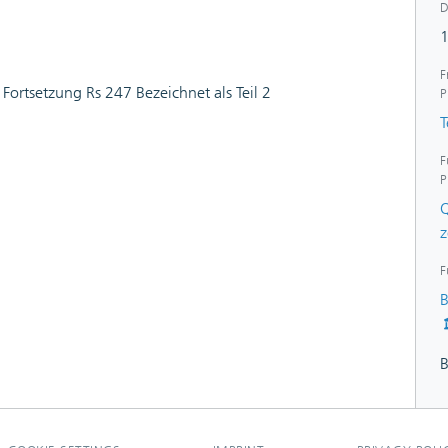
L
D
F
 Fortsetzung Rs 247 Bezeichnet als Teil 2
P
T
F
P
Q
z
F
B