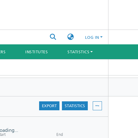
LOG IN
ERS
INSTITUTES
STATISTICS
EXPORT
STATISTICS
oading...
tart
End