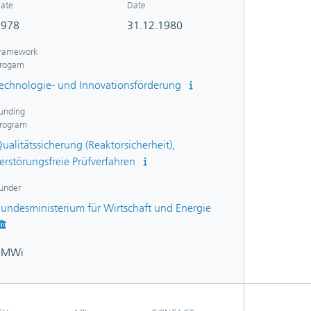
oading...
ate
Date
1978
31.12.1980
ramework
rogam
echnologie- und Innovationsförderung
unding
rogram
ualitätssicherung (Reaktorsicherheit),
erstörungsfreie Prüfverfahren
under
undesministerium für Wirtschaft und Energie
BMWi