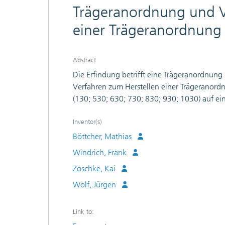
Trägeranordnung und Ve
einer Trägeranordnung
Abstract
Die Erfindung betrifft eine Trägeranordnung
Verfahren zum Herstellen einer Trägeranordn
(130; 530; 630; 730; 830; 930; 1030) auf ei
eines Trägers (110; 510; 610; 710; 810; 910;
531; 631; 731; 831; 931; 1031) und einen
Inventor(s)
Bereich (132; 532; 632; 732; 832; 932; 1032)
Böttcher, Mathias
Oberflächenbereich (121; 521; 621; 721; 821
Windrich, Frank
einen zweiten Oberflächenbereich (122; 722;
Zoschke, Kai
Bereichs der Schicht von dem Träger, wobei d
Oberflächenbereich des Trägers verbleibt un
Wolf, Jürgen
die Schicht im abgelösten zweiten Bereich bi
Link to: