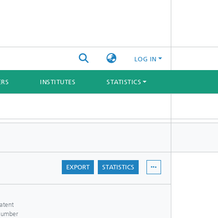
LOG IN
ERS
INSTITUTES
STATISTICS
EXPORT
STATISTICS
atent
umber