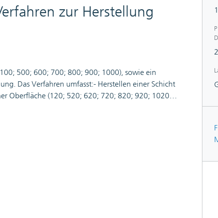
rfahren zur Herstellung
P
D
L
 100; 500; 600; 700; 800; 900; 1000), sowie ein
ung. Das Verfahren umfasst:- Herstellen einer Schicht
ner Oberfläche (120; 520; 620; 720; 820; 920; 1020)
 1010), wobei die Schicht einen ersten Bereich (131;
 mit dem ersten Bereich zusammenhängenden zweiten
F
 umfasst, wobei der erste Bereich einen ersten
M
; 921; 1021) des Trägers und der zweite Bereich
 922) des Trägers abdeckt,- Ablösen des zweiten
er erste Bereich der Schicht auf dem ersten
d nicht von dem zweiten Bereich getrennt wird, wobei
egsam ist.