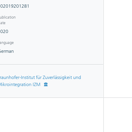
102019201281
ublication
ate
2020
anguage
German
raunhofer-Institut für Zuverlässigkeit und
ikrointegration IZM