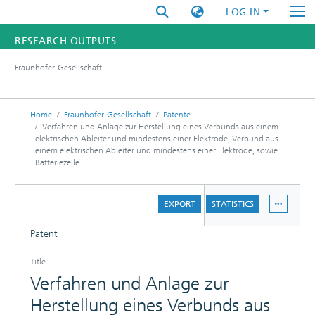
LOG IN
RESEARCH OUTPUTS
Fraunhofer-Gesellschaft
FUNDINGS & PROJECTS
RESEARCHERS
Home
Fraunhofer-Gesellschaft
Patente
Verfahren und Anlage zur Herstellung eines Verbunds aus einem
elektrischen Ableiter und mindestens einer Elektrode, Verbund aus
INSTITUTES
einem elektrischen Ableiter und mindestens einer Elektrode, sowie
Batteriezelle
STATISTICS
DETAILS
EXPORT
STATISTICS
Patent
Title
Verfahren und Anlage zur
Herstellung eines Verbunds aus