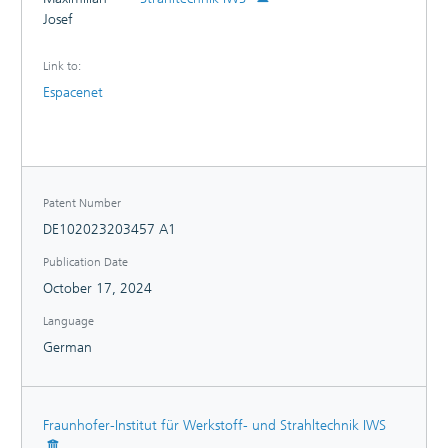
elektrischen Ableiters in diesem Teil der Kontaktfläche auf
Josef
eine Temperatur erwärmt werden, die mindestens 180°C
beträgt. Es kann auf ökonomische Weise ein Verbund
bereitgestellt werden, der hohe elektrische Ströme im
Link to:
Fügebereich zulässt.
Espacenet
Patent Number
DE102023203457 A1
Publication Date
October 17, 2024
Language
German
Fraunhofer-Institut für Werkstoff- und Strahltechnik IWS