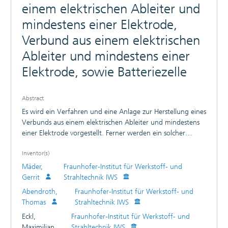
einem elektrischen Ableiter und
mindestens einer Elektrode,
Verbund aus einem elektrischen
Ableiter und mindestens einer
Elektrode, sowie Batteriezelle
Abstract
Es wird ein Verfahren und eine Anlage zur Herstellung eines
Verbunds aus einem elektrischen Ableiter und mindestens
einer Elektrode vorgestellt. Ferner werden ein solcher
Verbund sowie eine Batteriezelle mit einem solchen
Inventor(s)
Verbund bereitgestellt. Das Verfahren ist dadurch
gekennzeichnet, dass ein Einstrahlen von einem Laserstrahl
Mäder,
Fraunhofer-Institut für Werkstoff- und
zumindest auf einen Teil einer Kontaktfläche zwischen
Gerrit
Strahltechnik IWS
einem Fügebereich von mindestens einer Elektrode und
Abendroth,
Fraunhofer-Institut für Werkstoff- und
einem Fügebereich eines metallischen elektrischen Ableiters
Thomas
Strahltechnik IWS
erfolgt, sodass das Metall des Fügebereichs der mindestens
Eckl,
Fraunhofer-Institut für Werkstoff- und
einen Elektrode und das Metall des Fügebereichs des
Maximilian
Strahltechnik IWS