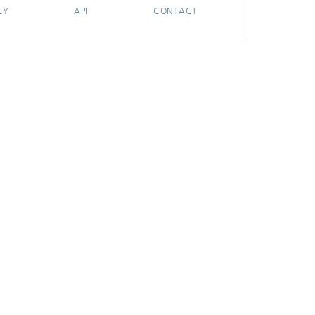
CY
API
CONTACT