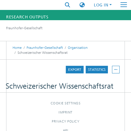
LOG IN
RESEARCH OUTPUTS
Fraunhofer-Gesellschaft
FUNDINGS & PROJECTS
RESEARCHERS
Home
Fraunhofer-Gesellschaft
Organisation
Schweizerischer Wissenschaftsrat
INSTITUTES
EXPORT
STATISTICS
STATISTICS
Schweizerischer Wissenschaftsrat
COOKIE SETTINGS
IMPRINT
PRIVACY POLICY
API