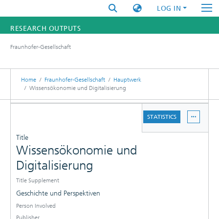
LOG IN
RESEARCH OUTPUTS
Fraunhofer-Gesellschaft
FUNDINGS & PROJECTS
RESEARCHERS
Home
Fraunhofer-Gesellschaft
Hauptwerk
Wissensökonomie und Digitalisierung
INSTITUTES
DETAILS
STATISTICS
STATISTICS
PUBLICATIONS
Title
Wissensökonomie und
Digitalisierung
Title Supplement
Geschichte und Perspektiven
Person Involved
Publisher