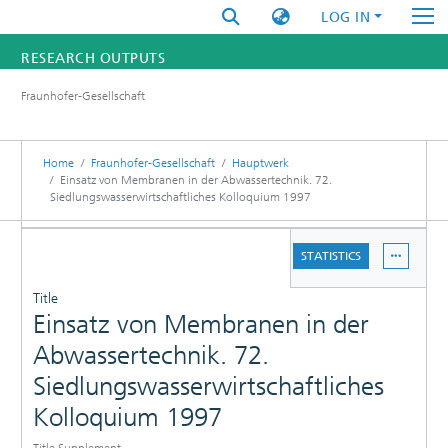
LOG IN
RESEARCH OUTPUTS
Fraunhofer-Gesellschaft
FUNDINGS & PROJECTS
RESEARCHERS
Home
Fraunhofer-Gesellschaft
Hauptwerk
Einsatz von Membranen in der Abwassertechnik. 72.
Siedlungswasserwirtschaftliches Kolloquium 1997
INSTITUTES
DETAILS
STATISTICS
STATISTICS
PUBLICATIONS
Title
Einsatz von Membranen in der
Abwassertechnik. 72.
Siedlungswasserwirtschaftliches
Kolloquium 1997
Title Supplement