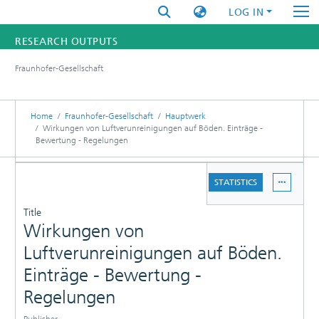
LOG IN
RESEARCH OUTPUTS
Fraunhofer-Gesellschaft
FUNDINGS & PROJECTS
RESEARCHERS
Home
Fraunhofer-Gesellschaft
Hauptwerk
Wirkungen von Luftverunreinigungen auf Böden. Einträge -
Bewertung - Regelungen
INSTITUTES
DETAILS
STATISTICS
STATISTICS
PUBLICATIONS
Title
Wirkungen von
Luftverunreinigungen auf Böden.
Einträge - Bewertung -
Regelungen
Publisher