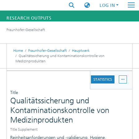
LOG IN
RESEARCH OUTPUTS
Fraunhofer-Gesellschaft
FUNDINGS & PROJECTS
RESEARCHERS
Home
Fraunhofer-Gesellschaft
Hauptwerk
Qualitätssicherung und Kontaminationskontrolle von
Medizinprodukten
INSTITUTES
DETAILS
STATISTICS
STATISTICS
PUBLICATIONS
Title
Qualitätssicherung und
Kontaminationskontrolle von
Medizinprodukten
Title Supplement
Reinheitsanforderungen und -validierung, Hygiene,