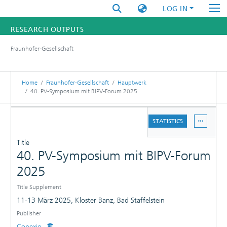
LOG IN
RESEARCH OUTPUTS
Fraunhofer-Gesellschaft
FUNDINGS & PROJECTS
RESEARCHERS
Home
Fraunhofer-Gesellschaft
Hauptwerk
40. PV-Symposium mit BIPV-Forum 2025
INSTITUTES
DETAILS
STATISTICS
STATISTICS
PUBLICATIONS
Title
40. PV-Symposium mit BIPV-Forum
2025
Title Supplement
11-13 März 2025, Kloster Banz, Bad Staffelstein
Publisher
Conexio