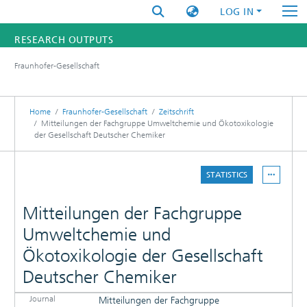
LOG IN
RESEARCH OUTPUTS
Fraunhofer-Gesellschaft
FUNDINGS & PROJECTS
RESEARCHERS
Home
Fraunhofer-Gesellschaft
Zeitschrift
Mitteilungen der Fachgruppe Umweltchemie und Ökotoxikologie
der Gesellschaft Deutscher Chemiker
INSTITUTES
STATISTICS
STATISTICS
Mitteilungen der Fachgruppe
Umweltchemie und
Ökotoxikologie der Gesellschaft
Deutscher Chemiker
Journal
Mitteilungen der Fachgruppe
DETAILS